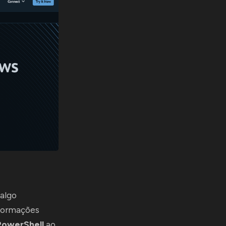
 algo
formações
PowerShell
ao