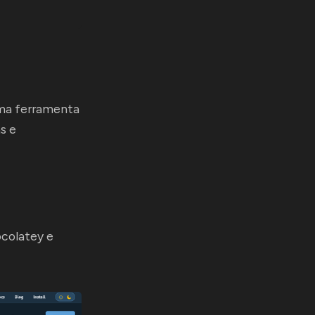
uma ferramenta
s e
colatey
e