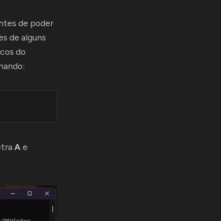
ntes de poder
es de alguns
icos do
omando:
etra
A
e