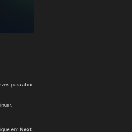
ezes para abrir
inuar.
clique em
Next
.