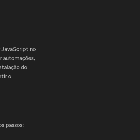
 JavaScript no
iar automações,
stalação do
tir o
os passos: