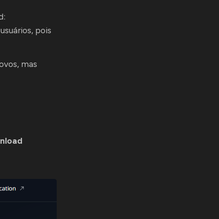
d:
usuários, pois
novos, mas
nload