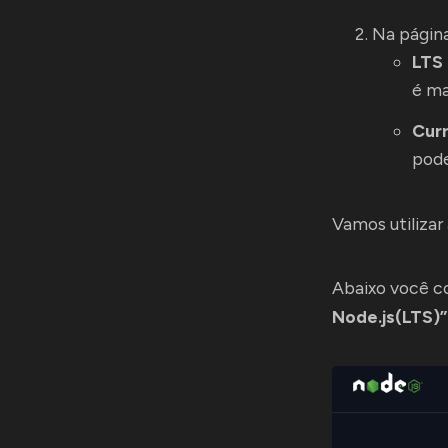
Na página
LTS
é ma
Curr
pode
Vamos utilizar
Abaixo você co
Node.js(LTS)”