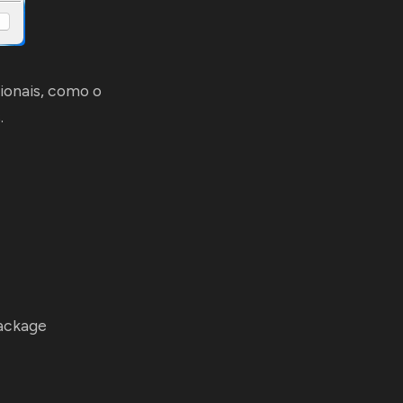
cionais, como o
.
Package