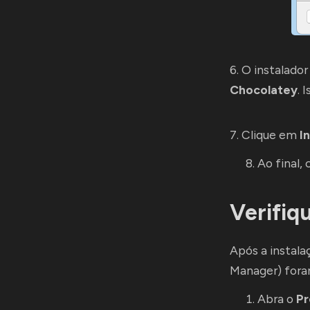
6. O instalado
Chocolatey
. 
7. Clique em
In
Ao final,
Verifiq
Após a instala
Manager) fora
Abra o
P