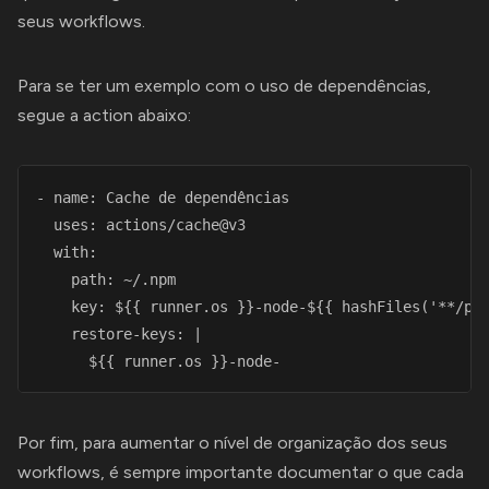
seus workflows.
Para se ter um exemplo com o uso de dependências,
segue a action abaixo:
- name: Cache de dependências

  uses: actions/cache@v3

  with:

    path: ~/.npm

    key: ${{ runner.os }}-node-${{ hashFiles('**/pac
    restore-keys: |

      ${{ runner.os }}-node- 
Por fim, para aumentar o nível de organização dos seus
workflows, é sempre importante documentar o que cada