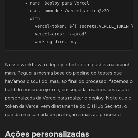
      - name: Deploy para Vercel

        uses: amondnet/vercel-action@v20

        with:

          vercel-token: ${{ secrets.VERCEL_TOKEN }}

          vercel-args: '--prod'

          working-directory: . 
Nesse workflow, o deploy é feito com pushes na branch
main. Peguei a mesma base do pipeline de testes que
havíamos discutido, mas, ao final do processo, fazemos o
build do nosso projeto e, em seguida, usamos uma ação
personalizada da Vercel para realizar o deploy. Note que o
token da Vercel vem diretamente do GitHub Secrets, o
que dá uma camada de proteção a mais ao processo.
Ações personalizadas