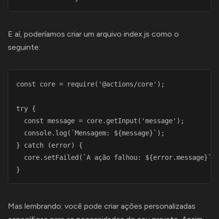
E aí, poderíamos criar um arquivo index.js como o
seguinte:
const core = require('@actions/core');

try {

  const message = core.getInput('message');

  console.log(`Mensagem: ${message}`);

} catch (error) {

  core.setFailed(`A ação falhou: ${error.message}`);
} 
Mas lembrando: você pode criar ações personalizadas