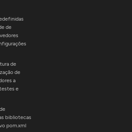
edefinidas
de de
lvedores
nfigurações
tura de
ização de
dores a
testes e
 de
s bibliotecas
ivo pom.xml