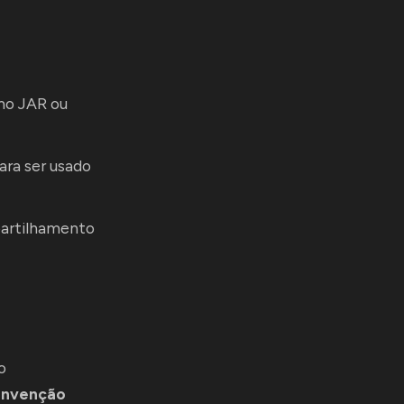
mo JAR ou
ara ser usado
partilhamento
o
nvenção