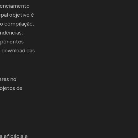
renciamento
pal objetivo é
do compilação,
ndências,
omponentes
e download das
ares no
ojetos de
 eficácia e