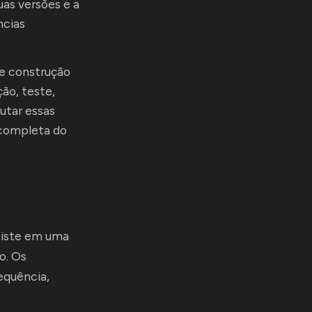
uas versões e a
ncias
e construção
ão, teste,
tar essas
 completa do
siste em uma
o. Os
equência,