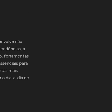
envolve não
endências, a
o, ferramentas
ssenciais para
ntas mais
 o dia-a-dia de