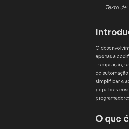
Texto de
Introd
O desenvolvim
apenas a codi
compilação, o
de automação 
simplificar e 
populares ness
programadores 
O que 