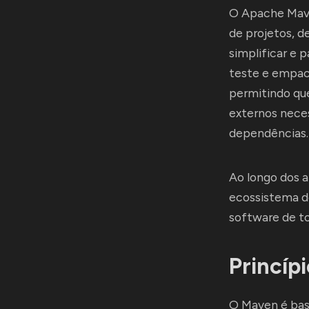
O Apache Mave
de projetos, d
simplificar e 
teste e empac
permitindo qu
externos neces
dependências.
Ao longo dos 
ecossistema d
software de t
Princíp
O Maven é base