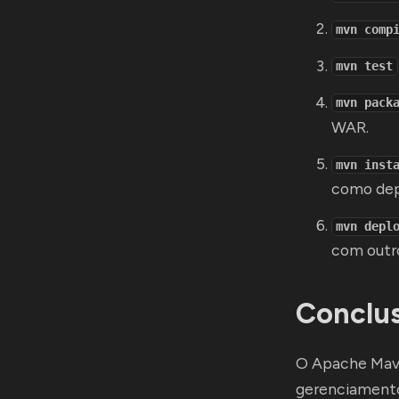
mvn comp
mvn test
mvn pack
WAR.
mvn inst
como dep
mvn depl
com outr
Conclu
O Apache Mave
gerenciamento