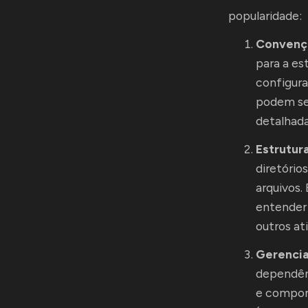
popularidade:
Convenç
para a es
configur
podem se 
detalhada
Estrutur
diretório
arquivos.
entender 
outros ati
Gerenci
dependênc
e compon