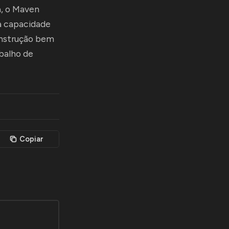
a, o Maven
a capacidade
onstrução bem
abalho de
Copiar