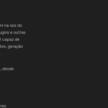
l na raiz do
ugins e outras
é capaz de
tes, geração
.
, desde
res.