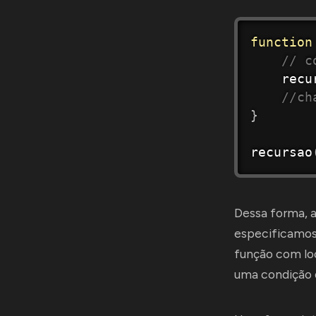
function
// c
recu
//ch
}
recursao
Dessa forma, 
especificamos 
função com loo
uma condição 