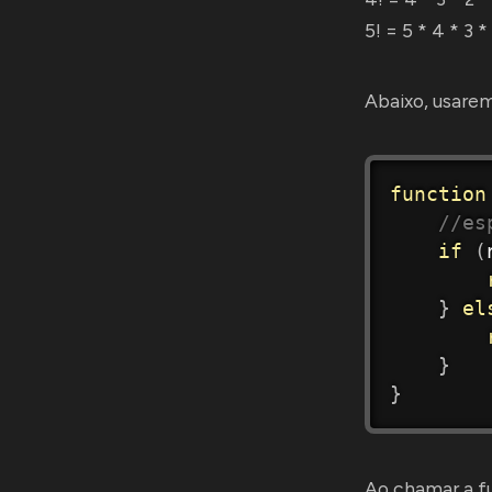
5! = 5 * 4 * 3 *
Abaixo, usarem
function
//es
if
(
}
el
}
}
Ao chamar a fu