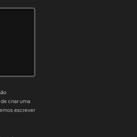
não
 de criar uma
evemos escrever