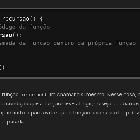
recursao
(
)
{
ódigo da função
rsao
(
)
;
amada da função dentro da própria função
(
)
;
a função
irá chamar a si mesma. Nesse caso, 
recursao()
a condição que a função deve atingir, ou seja, acabamos
p infinito e para evitar que a função caia nesse loop d
de parada.