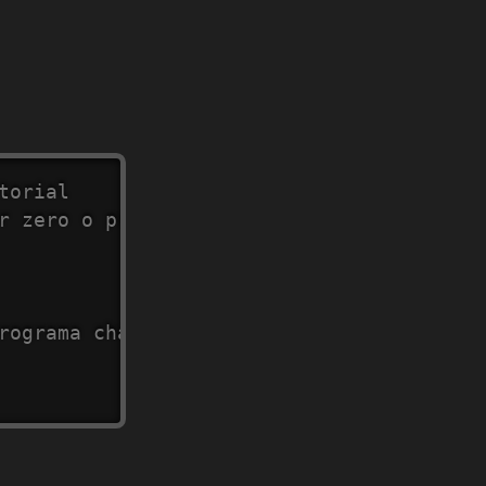
torial
r zero o programa retornará 1."
rograma chamará a si mesmo recursivament