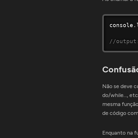
console
.
//output
Confusã
Não se deve co
do/while…, et
mesma função 
de código com 
Enquanto na fu