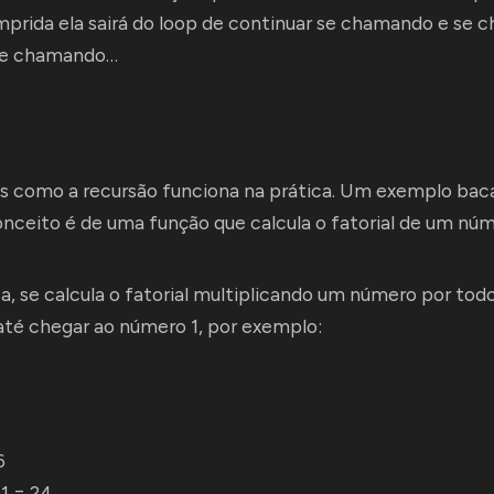
prida ela sairá do loop de continuar se chamando e se 
se chamando…
s como a recursão funciona na prática. Um exemplo bac
onceito é de uma função que calcula o fatorial de um núm
 se calcula o fatorial multiplicando um número por todo
até chegar ao número 1, por exemplo:
6
 1 = 24