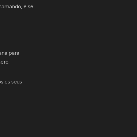
chamando, e se
ana para
ero.
s os seus