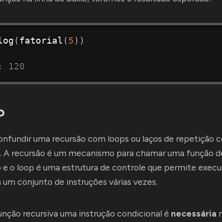
log
(
fatorial
(
5
)
)
: 120
o
nfundir uma recursão com loops ou laços de repetição c
c. A recursão é um mecanismo para chamar uma função d
e o loop é uma estrutura de controle que permite execu
um conjunto de instruções várias vezes.
nção recursiva uma instrução condicional é
necessária
n