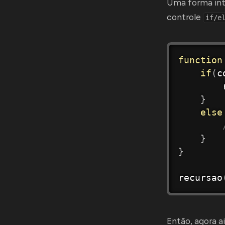
Uma forma inte
controle
if/e
function
if
(
c
}
else
}
}
recursao
Então, agora 