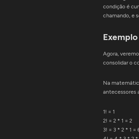
condição é cum
chamando, e 
Exemplo
Agora, veremo
consolidar o c
Na matemática,
antecessores 
1! = 1
2! = 2 * 1 = 2
3! = 3 * 2 * 1 = 
4! = 4 * 3 * 2 *