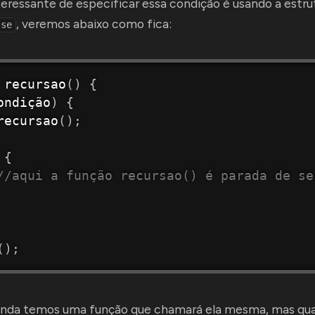
ressante de especificar essa condição é usando a estru
, veremos abaixo como fica:
lse
recursao
(
)
{
ondição
)
{
recursao
(
)
;
{
//aqui a função recursao() é parada de se
(
)
;
ainda temos uma função que chamará ela mesma, mas qu