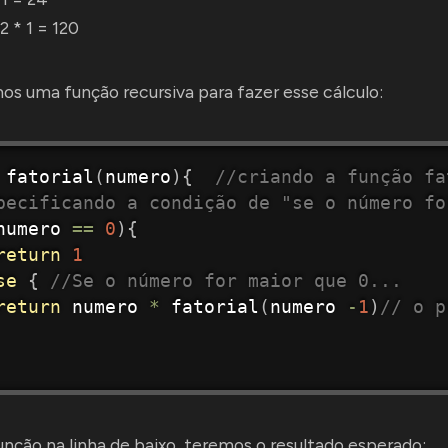
 2 * 1 = 120
os uma função recursiva para fazer esse cálculo:
fatorial
(
numero
)
{
//criando a função fa
pecificando a condição de "se o número fo
numero 
==
0
)
{
return
1
se
{
//Se o número for maior que 0...
return
 numero 
*
fatorial
(
numero 
-
1
)
// o p
nção na linha de baixo, teremos o resultado esperado: