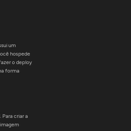
ssui um
 você hospede
fazer o deploy
ma forma
 Para criar a
a imagem