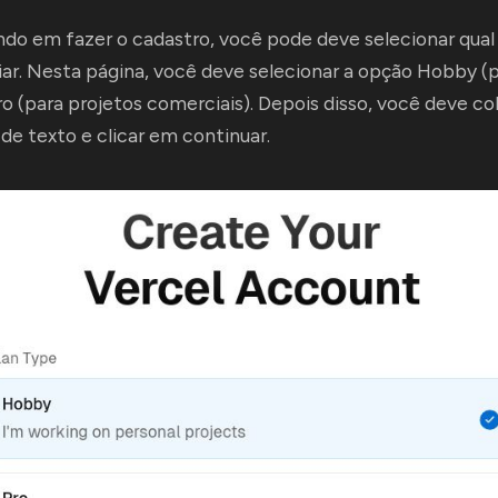
do em fazer o cadastro, você pode deve selecionar qual
iar. Nesta página, você deve selecionar a opção Hobby (
ro (para projetos comerciais). Depois disso, você deve co
de texto e clicar em continuar.