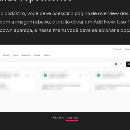
o cadastro, você deve acessar a página de overview dos 
 com a imagem abaixo, e então clicar em Add New. Isso 
own apareça, e nesse menu você deve selecionar a opçã
Fonte: 
Vercel