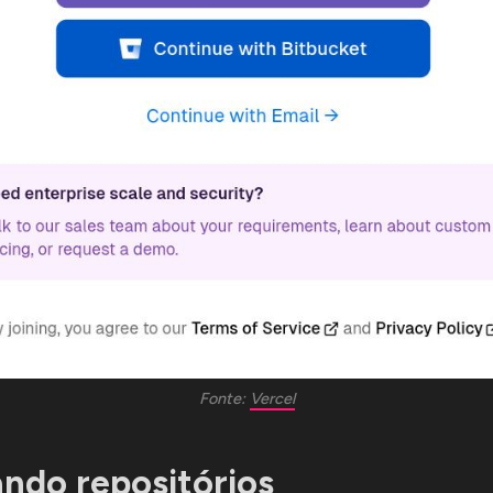
Fonte: 
Vercel
ndo repositórios