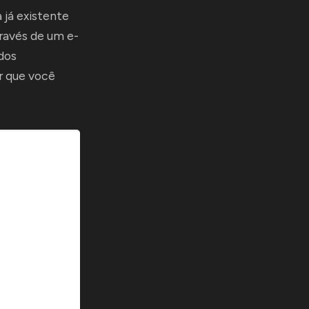
 já existente
través de um e-
dos
ir que você